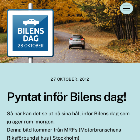
Skip
Men
to
content
27 OKTOBER, 2012
Pyntat inför Bilens dag!
Så här kan det se ut på sina håll inför Bilens dag som
ju äger rum imorgon.
Denna bild kommer från MRFs (Motorbranschens
Riksförbunds) hus i Stockholm!