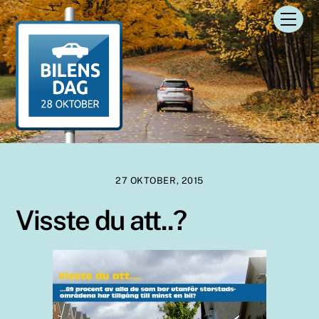
Skip
Men
to
content
27 OKTOBER, 2015
Visste du att..?