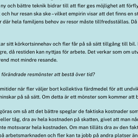
h bättre teknik bidrar till att fler ges möjlighet att förflytt
rt och hur resan ska ske – vilket empirin visar att det finns en 
r där hela familjens behov av resor måste tillfredsställas. Då
kar sitt körkortsinnehav och fler får på så sätt tillgång till b
re, då restiden kan nyttjas för arbete. Det verkar som om u
g trend mot mindre resande.
 förändrade resmönster att bestå över tid?
tider när fler väljer bort kollektiva färdmedel för att undvik
skar på så sätt. Om detta är ett mönster som kommer att bes
göras om så att det bättre speglar de faktiska kostnader som
ler tåg, dra av hela kostnaden på skatten, givet att man når
nte motsvarar hela kostnaden. Om man tilläts dra av den fakt
på arbetsmarknaden och fler kan ta jobb på andra platser än 