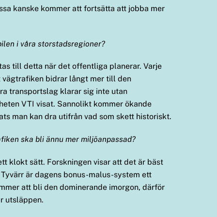
ssa kanske kommer att fortsätta att jobba mer
bilen i våra storstadsregioner?
as till detta när det offentliga planerar. Varje
 vägtrafiken bidrar långt mer till den
a transportslag klarar sig inte utan
igheten VTI visat. Sannolikt kommer ökande
sats man kan dra utifrån vad som skett historiskt.
rafiken ska bli ännu mer miljöanpassad?
t klokt sätt. Forskningen visar att det är bäst
. Tyvärr är dagens bonus-malus-system ett
kommer att bli den dominerande imorgon, därför
ar utsläppen.