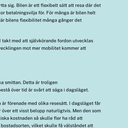
a sig. Bilen är ett flexibelt sätt att resa där det
stor betalningsvilja för. För många är bilen helt
 är bilens flexibilitet många gånger det
il. I takt med att självkörande fordon utvecklas
tvecklingen mot mer mobilitet kommer att
a smittan. Detta är troligen
tå över tid är svårt att säga i dagsläget.
 är förenade med olika resesätt. I dagsläget får
 över ett visst belopp naturligtvis. Men den som
iska kostnaden så skulle fler ha råd att
bostadsorten, vilket skulle få välståndet att