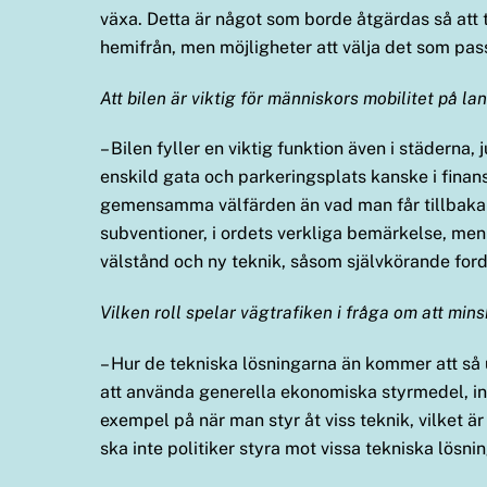
växa. Detta är något som borde åtgärdas så att
hemifrån, men möjligheter att välja det som pas
Att bilen är viktig för människors mobilitet på l
– Bilen fyller en viktig funktion även i städerna,
enskild gata och parkeringsplats kanske i finans
gemensamma välfärden än vad man får tillbaka i 
subventioner, i ordets verkliga bemärkelse, me
välstånd och ny teknik, såsom självkörande fordon
Vilken roll spelar vägtrafiken i fråga om att mi
– Hur de tekniska lösningarna än kommer att så u
att använda generella ekonomiska styrmedel, i
exempel på när man styr åt viss teknik, vilket 
ska inte politiker styra mot vissa tekniska lös