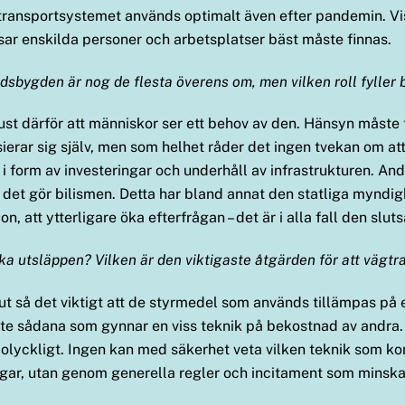
 transportsystemet används optimalt även efter pandemin. Vi
sar enskilda personer och arbetsplatser bäst måste finnas.
andsbygden är nog de flesta överens om, men vilken roll fyller 
 just därför att människor ser ett behov av den. Hänsyn måste t
ierar sig själv, men som helhet råder det ingen tvekan om att
form av investeringar och underhåll av infrastrukturen. Andr
n det gör bilismen. Detta har bland annat den statliga mynd
, att ytterligare öka efterfrågan – det är i alla fall den slut
nska utsläppen? Vilken är den viktigaste åtgärden för att vägt
t så det viktigt att de styrmedel som används tillämpas på et
nte sådana som gynnar en viss teknik på bekostnad av andra
är olyckligt. Ingen kan med säkerhet veta vilken teknik som 
ningar, utan genom generella regler och incitament som minsk