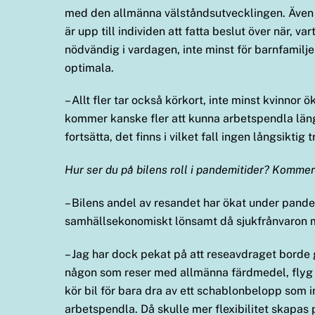
med den allmänna välståndsutvecklingen. Även ny oc
är upp till individen att fatta beslut över när, va
nödvändig i vardagen, inte minst för barnfamilje
optimala.
– Allt fler tar också körkort, inte minst kvinnor ö
kommer kanske fler att kunna arbetspendla läng
fortsätta, det finns i vilket fall ingen långsikti
Hur ser du på bilens roll i pandemitider? Kommer
– Bilens andel av resandet har ökat under pandemi
samhällsekonomiskt lönsamt då sjukfrånvaron min
– Jag har dock pekat på att reseavdraget borde 
någon som reser med allmänna färdmedel, flyg el
kör bil för bara dra av ett schablonbelopp som i
arbetspendla. Då skulle mer flexibilitet skapas 