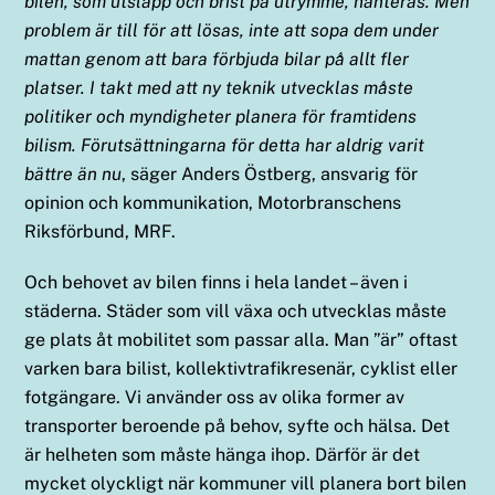
bilen, som utsläpp och brist på utrymme, hanteras. Men
problem är till för att lösas, inte att sopa dem under
mattan genom att bara förbjuda bilar på allt fler
platser. I takt med att ny teknik utvecklas måste
politiker och myndigheter planera för framtidens
bilism. Förutsättningarna för detta har aldrig varit
bättre än nu
, säger Anders Östberg, ansvarig för
opinion och kommunikation, Motorbranschens
Riksförbund, MRF.
Och behovet av bilen finns i hela landet – även i
städerna. Städer som vill växa och utvecklas måste
ge plats åt mobilitet som passar alla. Man ”är” oftast
varken bara bilist, kollektivtrafikresenär, cyklist eller
fotgängare. Vi använder oss av olika former av
transporter beroende på behov, syfte och hälsa. Det
är helheten som måste hänga ihop. Därför är det
mycket olyckligt när kommuner vill planera bort bilen